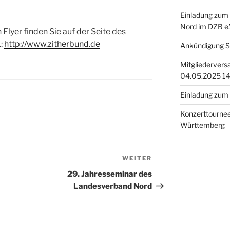
Einladung zum
Nord im DZB e.
Flyer finden Sie auf der Seite des
:
http://www.zitherbund.de
Ankündigung S
Mitgliederver
04.05.2025 14
Einladung zum 
Konzerttournee
Württemberg
WEITER
Nächster
Beitrag
29. Jahresseminar des
Landesverband Nord