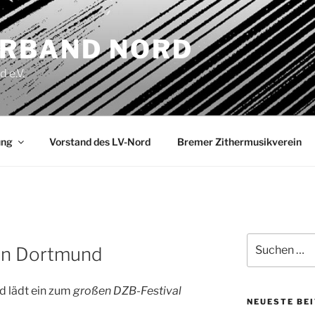
RBAND NORD
 e.V.
ung
Vorstand des LV-Nord
Bremer Zithermusikverein
Suchen
 in Dortmund
nach:
d lädt ein zum
großen DZB-Festival
NEUESTE BE