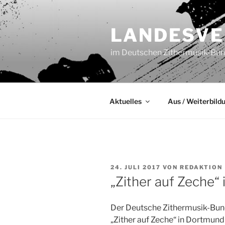
Zum
Inhalt
LANDESVE
springen
im Deutschen Zithermusik-Bund
Aktuelles
Aus / Weiterbild
VERÖFFENTLICHT
24. JULI 2017
VON
REDAKTION
AM
„Zither auf Zeche“
Der Deutsche Zithermusik-Bun
„Zither auf Zeche“ in Dortmund