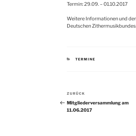
Termin: 29.09. – 01.10.2017
Weitere Informationen und den 
Deutschen Zithermusikbundes.
KATEGORIEN
TERMINE
Beitragsnavigation
ZURÜCK
Vorheriger
Beitrag
Mitgliederversammlung am
11.06.2017