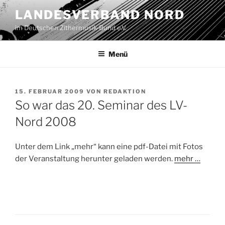
Zum
LANDESVERBAND NORD
Inhalt
im Deutschen Zithermusik-Bund e.V.
springen
Menü
VERÖFFENTLICHT
15. FEBRUAR 2009
VON
REDAKTION
AM
So war das 20. Seminar des LV-
Nord 2008
Unter dem Link „mehr“ kann eine pdf-Datei mit Fotos
der Veranstaltung herunter geladen werden.
mehr …