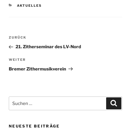
KATEGORIEN
AKTUELLES
Beitragsnavigation
ZURÜCK
Vorheriger
Beitrag
21. Zitherseminar des LV-Nord
WEITER
Nächster
Beitrag
Bremer Zithermusikverein
Suchen
Suche
nach:
NEUESTE BEITRÄGE