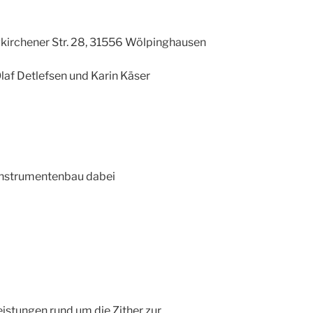
gkirchener Str. 28, 31556 Wölpinghausen
laf Detlefsen und Karin Käser
Instrumentenbau dabei
eistungen rund um die Zither zur