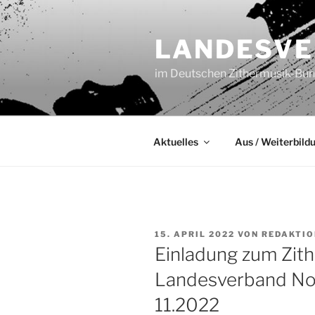
Zum
Inhalt
LANDESVE
springen
im Deutschen Zithermusik-Bund
Aktuelles
Aus / Weiterbild
VERÖFFENTLICHT
15. APRIL 2022
VON
REDAKTIO
AM
Einladung zum Zit
Landesverband Nord
11.2022