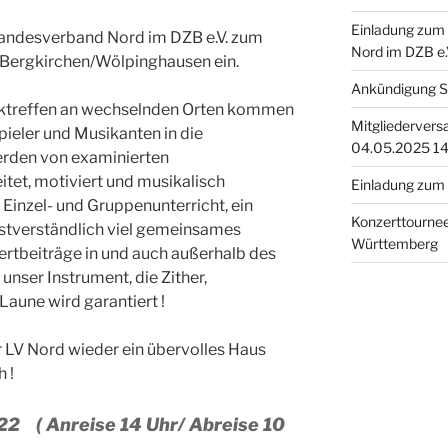
Einladung zum
 Landesverband Nord im DZB e.V. zum
Nord im DZB e.
 Bergkirchen/Wölpinghausen ein.
Ankündigung S
iktreffen an wechselnden Orten kommen
Mitgliederver
pieler und Musikanten in die
04.05.2025 14
rden von examinierten
itet, motiviert und musikalisch
Einladung zum 
 Einzel- und Gruppenunterricht, ein
Konzerttournee
bstverständlich viel gemeinsames
Württemberg
rtbeiträge in und auch außerhalb des
unser Instrument, die Zither,
aune wird garantiert !
r LV Nord wieder ein übervolles Haus
 !
022 ( Anreise 14 Uhr/ Abreise 10