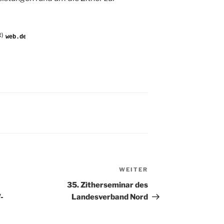
t)
WEITER
Nächster
Beitrag
35. Zitherseminar des
-
Landesverband Nord