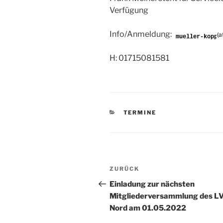
Verfügung
Info/Anmeldung:
(a
H: 01715081581
KATEGORIEN
TERMINE
Beitragsnavigation
ZURÜCK
Vorheriger
Beitrag
Einladung zur nächsten
Mitgliederversammlung des LV
Nord am 01.05.2022