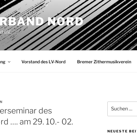
RBAND NORD
 e.V.
ung
Vorstand des LV-Nord
Bremer Zithermusikverein
N
Suchen
herseminar des
nach:
 …. am 29. 10.- 02.
NEUESTE BE