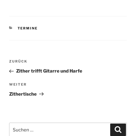
KATEGORIEN
TERMINE
Beitragsnavigation
ZURÜCK
Vorheriger
Beitrag
Zither trifft Gitarre und Harfe
WEITER
Nächster
Beitrag
Zithertische
Suchen
Suche
nach: