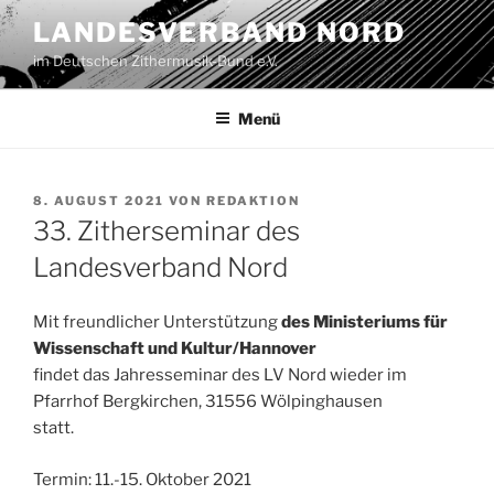
Zum
LANDESVERBAND NORD
Inhalt
im Deutschen Zithermusik-Bund e.V.
springen
Menü
VERÖFFENTLICHT
8. AUGUST 2021
VON
REDAKTION
AM
33. Zitherseminar des
Landesverband Nord
Mit freundlicher Unterstützung
des Ministeriums für
Wissenschaft und Kultur/Hannover
findet das Jahresseminar des LV Nord wieder im
Pfarrhof Bergkirchen, 31556 Wölpinghausen
statt.
Termin: 11.-15. Oktober 2021